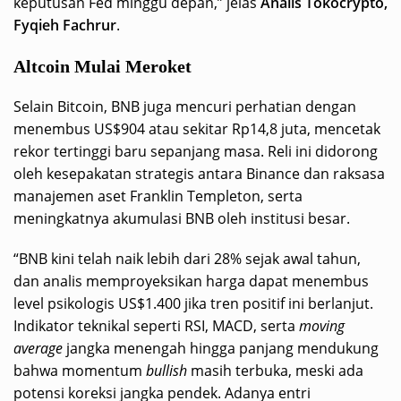
keputusan Fed minggu depan,” jelas
Analis Tokocrypto,
Fyqieh Fachrur
.
Altcoin Mulai Meroket
Selain Bitcoin, BNB juga mencuri perhatian dengan
menembus US$904 atau sekitar Rp14,8 juta, mencetak
rekor tertinggi baru sepanjang masa. Reli ini didorong
oleh kesepakatan strategis antara Binance dan raksasa
manajemen aset Franklin Templeton, serta
meningkatnya akumulasi BNB oleh institusi besar.
“BNB kini telah naik lebih dari 28% sejak awal tahun,
dan analis memproyeksikan harga dapat menembus
level psikologis US$1.400 jika tren positif ini berlanjut.
Indikator teknikal seperti RSI, MACD, serta
moving
average
jangka menengah hingga panjang mendukung
bahwa momentum
bullish
masih terbuka, meski ada
potensi koreksi jangka pendek. Adanya entri