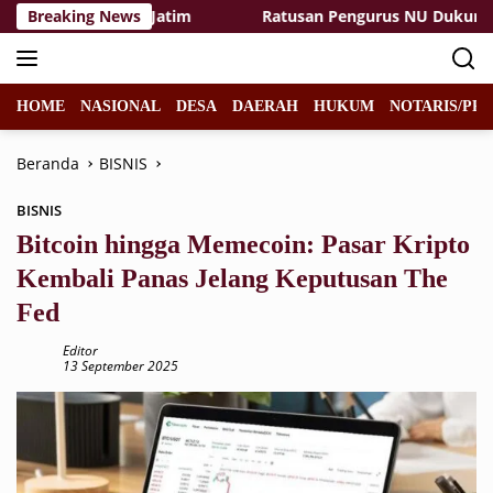
Langsung
ggi PGRI Se-Jatim
Breaking News
Ratusan Pengurus NU Dukung Qanun A
ke
konten
HOME
NASIONAL
DESA
DAERAH
HUKUM
NOTARIS/PPA
Beranda
BISNIS
BISNIS
Bitcoin hingga Memecoin: Pasar Kripto
Kembali Panas Jelang Keputusan The
Fed
Editor
13 September 2025