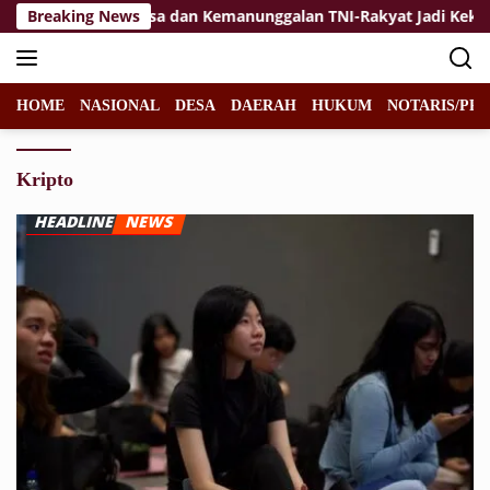
Langsung
Breaking News
Jiwa Korsa dan Kemanunggalan TNI-Rakyat Jadi Kekuata
ke
konten
HOME
NASIONAL
DESA
DAERAH
HUKUM
NOTARIS/PPA
Kripto