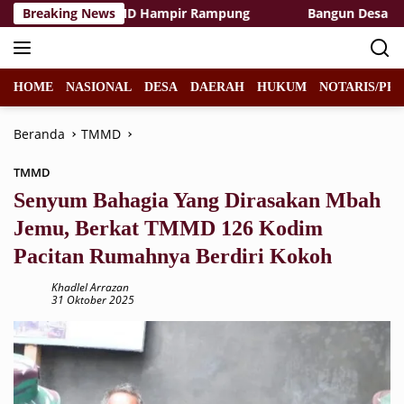
Langsung
as Rest Area TMMD Hampir Rampung
Breaking News
Bangun Desa dengan
ke
konten
HOME
NASIONAL
DESA
DAERAH
HUKUM
NOTARIS/PPA
Beranda
TMMD
TMMD
Senyum Bahagia Yang Dirasakan Mbah
Jemu, Berkat TMMD 126 Kodim
Pacitan Rumahnya Berdiri Kokoh
Khadlel Arrazan
31 Oktober 2025