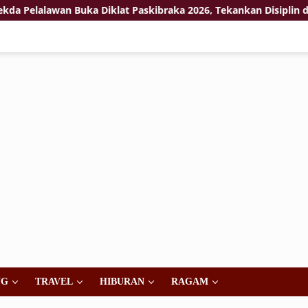
awan Buka Diklat Paskibraka 2026, Tekankan Disiplin dan Keko
NG
TRAVEL
HIBURAN
RAGAM