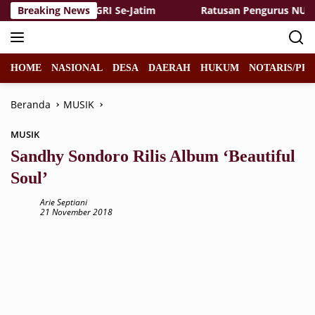
Langsung
guruan Tinggi PGRI Se-Jatim
Breaking News
Ratusan Pengurus NU Dukun
ke
konten
HOME
NASIONAL
DESA
DAERAH
HUKUM
NOTARIS/PPA
Beranda
MUSIK
MUSIK
Sandhy Sondoro Rilis Album ‘Beautiful
Soul’
Arie Septiani
21 November 2018