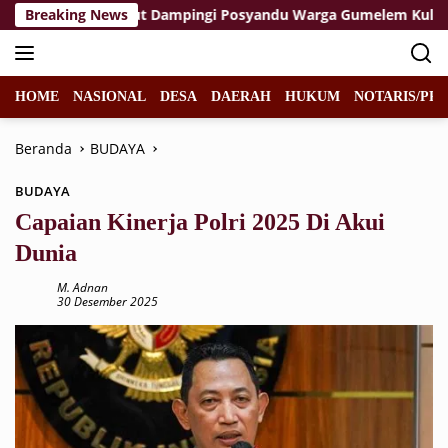
Langsung
pka Wahid Turut Dampingi Posyandu Warga Gumelem Kulon
Breaking News
ke
konten
HOME
NASIONAL
DESA
DAERAH
HUKUM
NOTARIS/PPA
Beranda
BUDAYA
BUDAYA
Capaian Kinerja Polri 2025 Di Akui
Dunia
M. Adnan
30 Desember 2025