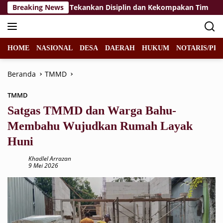
Langsung
Paskibraka 2026, Tekankan Disiplin dan Kekompakan Tim
Breaking News
ke
konten
HOME
NASIONAL
DESA
DAERAH
HUKUM
NOTARIS/PPA
Beranda
TMMD
TMMD
Satgas TMMD dan Warga Bahu-
Membahu Wujudkan Rumah Layak
Huni
Khadlel Arrazan
9 Mei 2026