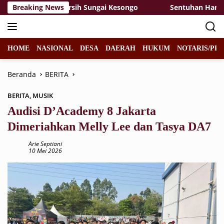
Langsung
a Bersih-Bersih Sungai Kesongo
Breaking News
Sentuhan Hangat di K
ke
konten
HOME
NASIONAL
DESA
DAERAH
HUKUM
NOTARIS/PPA
Beranda
BERITA
BERITA
,
MUSIK
Audisi D’Academy 8 Jakarta
Dimeriahkan Melly Lee dan Tasya DA7
Arie Septiani
10 Mei 2026