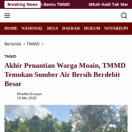
Langsung
ko Tak Kenal Lelah Bantu TMMD
Breaking News
Mbah Hadi Tak Mau Ting
ke
konten
HOME
NASIONAL
DESA
DAERAH
HUKUM
NOTARIS/PPA
Beranda
TMMD
TMMD
Akhir Penantian Warga Moain, TMMD
Temukan Sumber Air Bersih Berdebit
Besar
Khadlel Arrazan
10 Mei 2026