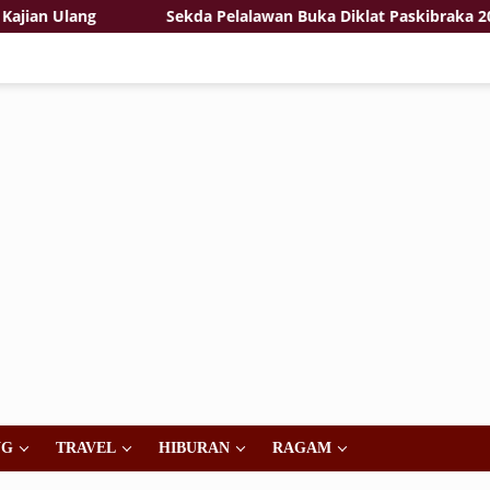
Ulang
Sekda Pelalawan Buka Diklat Paskibraka 2026, Te
NG
TRAVEL
HIBURAN
RAGAM