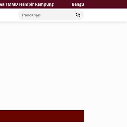
D Hampir Rampung
Bangun Desa dengan Hati, TMMD Ke-