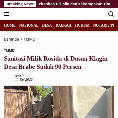
Langsung
Paskibraka 2026, Tekankan Disiplin dan Kekompakan Tim
Breaking News
ke
konten
HOME
NASIONAL
DESA
DAERAH
HUKUM
NOTARIS/PPA
Beranda
TMMD
TMMD
Sanitasi Milik Rosida di Dusun Klagin
Desa Brabe Sudah 90 Persen
Arso Y
11 Mei 2026