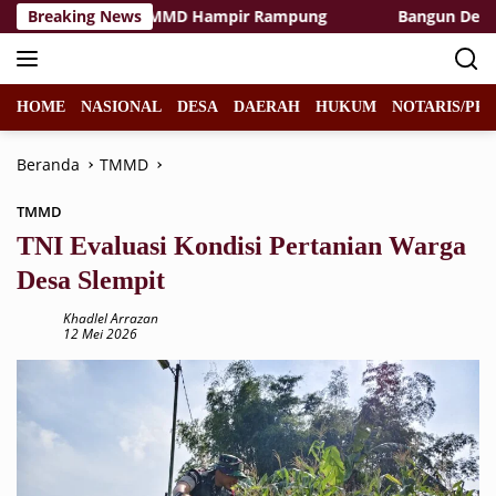
Langsung
litas Rest Area TMMD Hampir Rampung
Breaking News
Bangun Desa deng
ke
konten
HOME
NASIONAL
DESA
DAERAH
HUKUM
NOTARIS/PPA
Beranda
TMMD
TMMD
TNI Evaluasi Kondisi Pertanian Warga
Desa Slempit
Khadlel Arrazan
12 Mei 2026