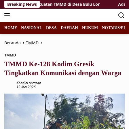
Langsung
akyat Jadi Kekuatan TMMD di Desa Bulu Lor
Breaking News
Ada Potens
ke
konten
HOME
NASIONAL
DESA
DAERAH
HUKUM
NOTARIS/PPA
Beranda
TMMD
TMMD
TMMD Ke-128 Kodim Gresik
Tingkatkan Komunikasi dengan Warga
Khadlel Arrazan
12 Mei 2026