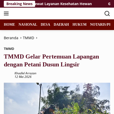
Langsung
onomi Warga Lewat Layanan Kesehatan Hewan
Breaking News
Gagah di
ke
konten
HOME
NASIONAL
DESA
DAERAH
HUKUM
NOTARIS/PPA
Beranda
TMMD
TMMD
TMMD Gelar Pertemuan Lapangan
dengan Petani Dusun Lingsir
Khadlel Arrazan
12 Mei 2026