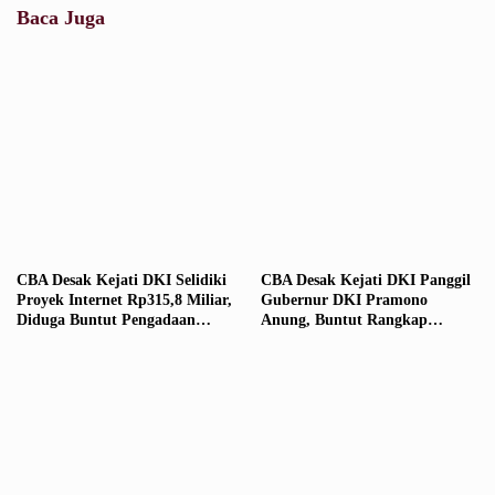
Baca Juga
CBA Desak Kejati DKI Selidiki
CBA Desak Kejati DKI Panggil
Proyek Internet Rp315,8 Miliar,
Gubernur DKI Pramono
Diduga Buntut Pengadaan
Anung, Buntut Rangkap
Melalui Metode Kontrak
Jabatan Imam Satria Sebagai
Penunjukan Lansung
Komisaris PT Jamkrida