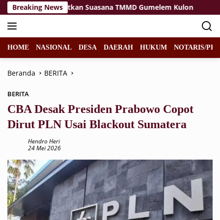
Langsung
nta Salim Hangatkan Suasana TMMD Gumelem Kulon
Breaking News
La
ke
konten
HOME
NASIONAL
DESA
DAERAH
HUKUM
NOTARIS/PPA
Beranda
BERITA
BERITA
CBA Desak Presiden Prabowo Copot
Dirut PLN Usai Blackout Sumatera
Hendro Heri
24 Mei 2026