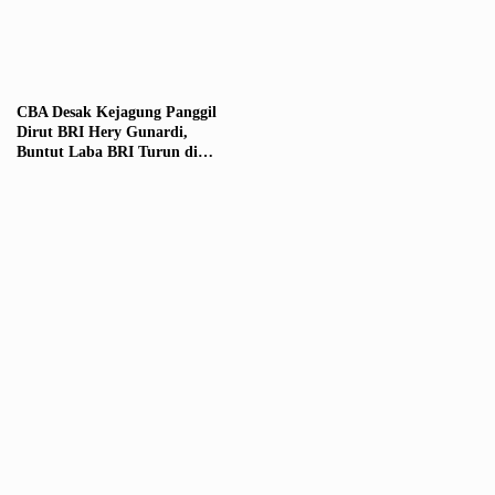
CBA Desak Kejagung Panggil
Dirut BRI Hery Gunardi,
Buntut Laba BRI Turun di
Tengah Lonjakan Bonus
Manajemen