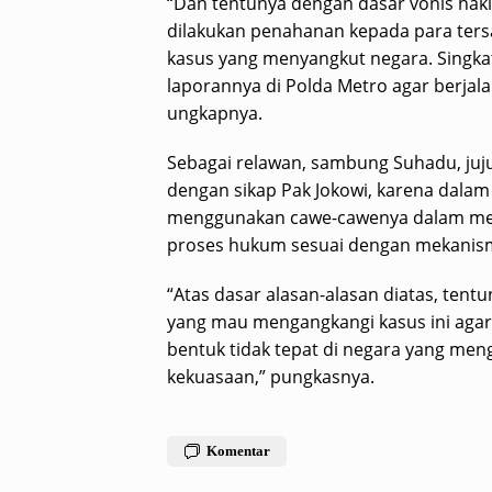
“Dan tentunya dengan dasar vonis haki
dilakukan penahanan kepada para tersa
kasus yang menyangkut negara. Singkat
laporannya di Polda Metro agar berjal
ungkapnya.
Sebagai relawan, sambung Suhadu, ju
dengan sikap Pak Jokowi, karena dalam m
menggunakan cawe-cawenya dalam men
proses hukum sesuai dengan mekanisme
“Atas dasar alasan-alasan diatas, ten
yang mau mengangkangi kasus ini agar 
bentuk tidak tepat di negara yang men
kekuasaan,” pungkasnya.
Komentar