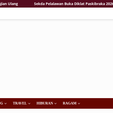
g
Sekda Pelalawan Buka Diklat Paskibraka 2026, Tekank
NG
TRAVEL
HIBURAN
RAGAM