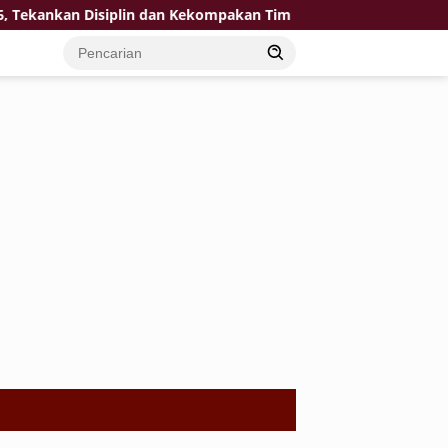
an Disiplin dan Kekompakan Tim
KPP Pratama Tuban Sine