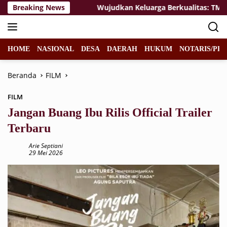
Langsung
o Terwujud
Breaking News
Wujudkan Keluarga Berkualitas: TMMD 129 B
ke
konten
HOME
NASIONAL
DESA
DAERAH
HUKUM
NOTARIS/PPA
Beranda
FILM
FILM
Jangan Buang Ibu Rilis Official Trailer
Terbaru
Arie Septiani
29 Mei 2026