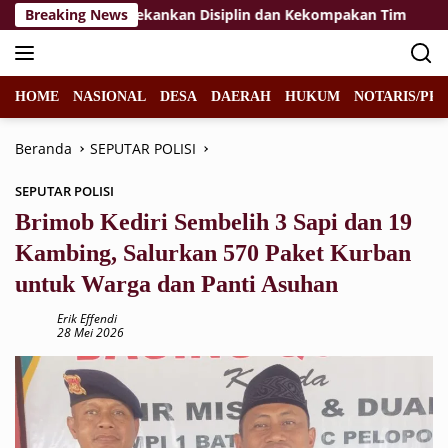
Langsung
skibraka 2026, Tekankan Disiplin dan Kekompakan Tim
Breaking News
ke
konten
HOME
NASIONAL
DESA
DAERAH
HUKUM
NOTARIS/PPA
Beranda
SEPUTAR POLISI
SEPUTAR POLISI
Brimob Kediri Sembelih 3 Sapi dan 19
Kambing, Salurkan 570 Paket Kurban
untuk Warga dan Panti Asuhan
Erik Effendi
28 Mei 2026