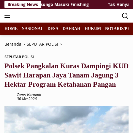
Langsung
 Kelas SDN Kesongo Masuki Finishing
Breaking News
Tak Hanya Memba
ke
konten
HOME
NASIONAL
DESA
DAERAH
HUKUM
NOTARIS/PPA
Beranda
SEPUTAR POLISI
SEPUTAR POLISI
Polsek Pangkalan Kuras Dampingi KUD
Sawit Harapan Jaya Tanam Jagung 3
Hektar Program Ketahanan Pangan
Zumri Harmadi
30 Mei 2026