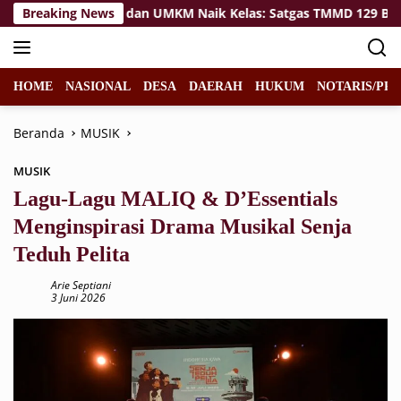
Langsung
nerasi Sehat dan UMKM Naik Kelas: Satgas TMMD 129 Bojonego
Breaking News
ke
konten
HOME
NASIONAL
DESA
DAERAH
HUKUM
NOTARIS/PPA
Beranda
MUSIK
MUSIK
Lagu-Lagu MALIQ & D’Essentials
Menginspirasi Drama Musikal Senja
Teduh Pelita
Arie Septiani
3 Juni 2026