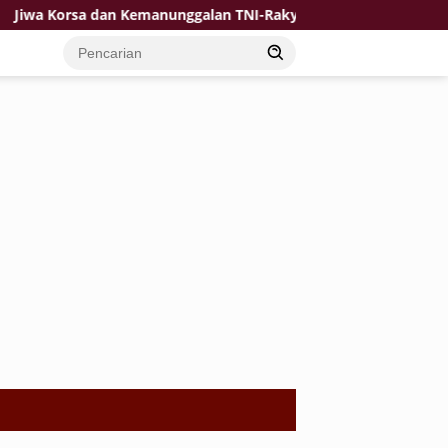
rsa dan Kemanunggalan TNI-Rakyat Jadi Kekuatan TMMD di Desa