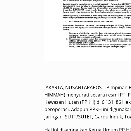
JAKARTA, NUSANTARAPOS – Pimpinan P
HIMMAH) menyurati secara resmi PT. P
Kawasan Hutan (PPKH) di 6.131, 86 Hek
beroperasi. Adapun PPKH ini digunakan
jaringan, SUTT/SUTET, Gardu Induk, Tow
Hal ini disampaikan Ketua Umum PP H