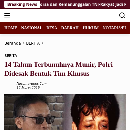
Langsung
Breaking News
Jiwa Korsa dan Kemanunggalan TNI-Rakyat Jadi Kekuata
ke
konten
HOME
NASIONAL
DESA
DAERAH
HUKUM
NOTARIS/PPA
Beranda
BERITA
BERITA
14 Tahun Terbunuhnya Munir, Polri
Didesak Bentuk Tim Khusus
Nusantarapos.com
16 Maret 2019