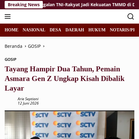
Langsung
dan Kemanunggalan TNI-Rakyat Jadi Kekuatan TMMD di Desa Bul
Breaking News
ke
konten
HOME
NASIONAL
DESA
DAERAH
HUKUM
NOTARIS/PPA
Beranda
GOSIP
GOSIP
Tayang Hampir Dua Tahun, Pemain
Asmara Gen Z Ungkap Kisah Dibalik
Layar
Arie Septiani
12 Juni 2026