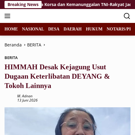
Langsung
an
Breaking News
Jiwa Korsa dan Kemanunggalan TNI-Rakyat Jadi Kekua
ke
konten
HOME
NASIONAL
DESA
DAERAH
HUKUM
NOTARIS/PPA
Beranda
BERITA
BERITA
HIMMAH Desak Kejagung Usut
Dugaan Keterlibatan DEYANG &
Tokoh Lainnya
M. Adnan
13 Juni 2026