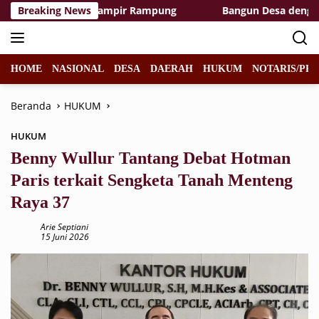
Langsung
t Area TMMD Hampir Rampung
Breaking News
Bangun Desa dengan Hati,
ke
konten
HOME
NASIONAL
DESA
DAERAH
HUKUM
NOTARIS/PPA
Beranda
HUKUM
HUKUM
Benny Wullur Tantang Debat Hotman
Paris terkait Sengketa Tanah Menteng
Raya 37
Arie Septiani
15 Juni 2026