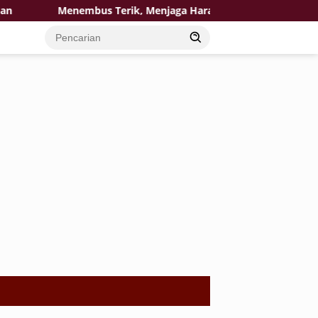
Menembus Terik, Menjaga Harapan: Satgas TMMD 129 Bojonego