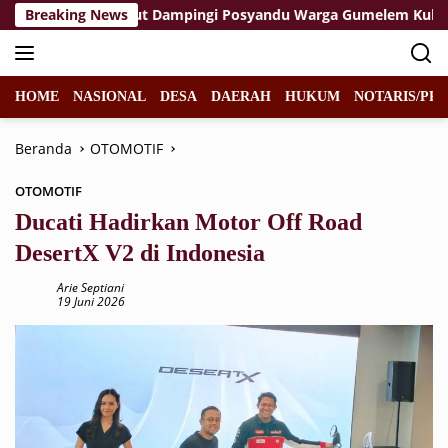
Langsung
opka Wahid Turut Dampingi Posyandu Warga Gumelem Kulon
Breaking News
ke
konten
HOME
NASIONAL
DESA
DAERAH
HUKUM
NOTARIS/PPA
Beranda
OTOMOTIF
OTOMOTIF
Ducati Hadirkan Motor Off Road
DesertX V2 di Indonesia
Arie Septiani
19 Juni 2026