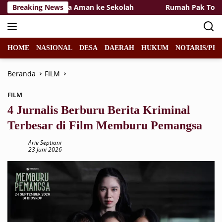
Langsung
29 Hadirkan Rasa Aman ke Sekolah
Breaking News
Rumah Pak Toid Kia
ke
konten
HOME
NASIONAL
DESA
DAERAH
HUKUM
NOTARIS/PPA
Beranda
FILM
FILM
4 Jurnalis Berburu Berita Kriminal
Terbesar di Film Memburu Pemangsa
Arie Septiani
23 Juni 2026