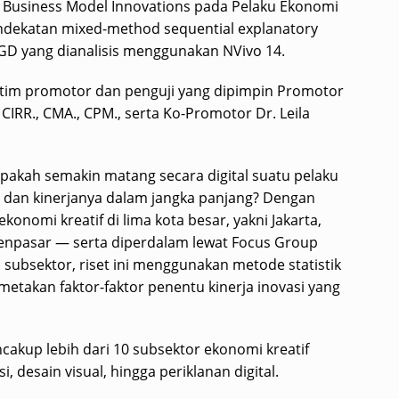
l Business Model Innovations pada Pelaku Ekonomi
endekatan mixed-method sequential explanatory
GD yang dianalisis menggunakan NVivo 14.
h tim promotor dan penguji yang dipimpin Promotor
 CIRR., CMA., CPM., serta Ko-Promotor Dr. Leila
apakah semakin matang secara digital suatu pelaku
asi dan kinerjanya dalam jangka panjang? Dengan
onomi kreatif di lima kota besar, yakni Jakarta,
enpasar — serta diperdalam lewat Focus Group
s subsektor, riset ini menggunakan metode statistik
emetakan faktor-faktor penentu kinerja inovasi yang
ncakup lebih dari 10 subsektor ekonomi kreatif
, desain visual, hingga periklanan digital.