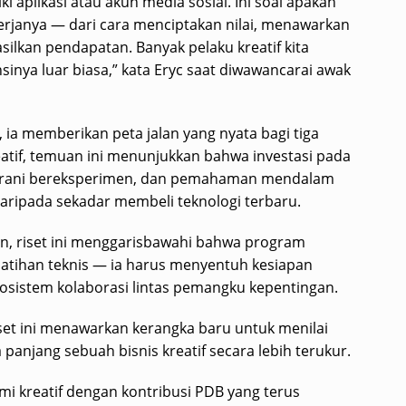
ki aplikasi atau akun media sosial. Ini soal apakah
kerjanya — dari cara menciptakan nilai, menawarkan
ilkan pendapatan. Banyak pelaku kreatif kita
inya luar biasa,” kata Eryc saat diwawancarai awak
, ia memberikan peta jalan yang nyata bagi tiga
atif, temuan ini menunjukkan bahwa investasi pada
 berani bereksperimen, dan pemahaman mendalam
daripada sekadar membeli teknologi terbaru.
n, riset ini menggarisbawahi bahwa program
latihan teknis — ia harus menyentuh kesiapan
kosistem kolaborasi lintas pemangku kepentingan.
iset ini menawarkan kerangka baru untuk menilai
panjang sebuah bisnis kreatif secara lebih terukur.
mi kreatif dengan kontribusi PDB yang terus