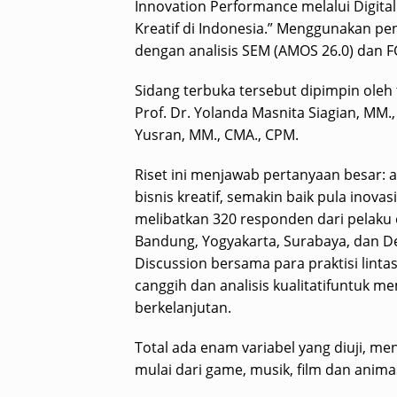
Innovation Performance melalui Digita
Kreatif di Indonesia.” Menggunakan p
dengan analisis SEM (AMOS 26.0) dan F
Sidang terbuka tersebut dipimpin ole
Prof. Dr. Yolanda Masnita Siagian, MM.,
Yusran, MM., CMA., CPM.
Riset ini menjawab pertanyaan besar: 
bisnis kreatif, semakin baik pula inov
melibatkan 320 responden dari pelaku ek
Bandung, Yogyakarta, Surabaya, dan D
Discussion bersama para praktisi linta
canggih dan analisis kualitatifuntuk m
berkelanjutan.
Total ada enam variabel yang diuji, me
mulai dari game, musik, film dan animasi