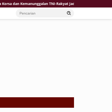
unggalan TNI-Rakyat Jadi Kekuatan TMMD di Desa Bulu Lor