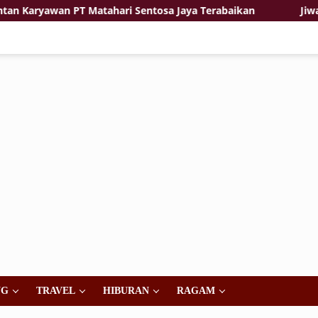
atahari Sentosa Jaya Terabaikan
Jiwa Korsa dan Keman
NG
TRAVEL
HIBURAN
RAGAM