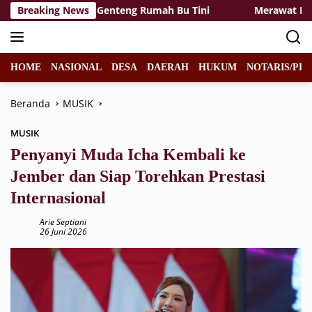
Langsung
ahu Pasang Genteng Rumah Bu Tini
Breaking News
Merawat Lingkunga
ke
konten
HOME
NASIONAL
DESA
DAERAH
HUKUM
NOTARIS/PPA
Beranda
MUSIK
MUSIK
Penyanyi Muda Icha Kembali ke
Jember dan Siap Torehkan Prestasi
Internasional
Arie Septiani
26 Juni 2026