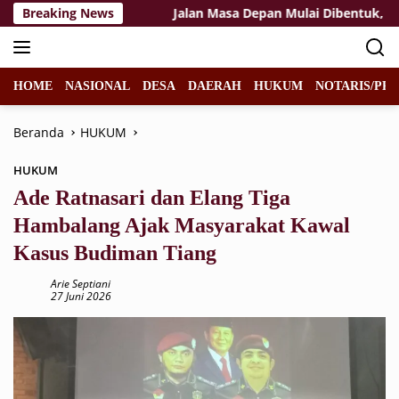
Langsung
as untuk Warga
Breaking News
Jalan Masa Depan Mulai Dibentuk, Bekist
ke
konten
HOME
NASIONAL
DESA
DAERAH
HUKUM
NOTARIS/PPA
Beranda
HUKUM
HUKUM
Ade Ratnasari dan Elang Tiga
Hambalang Ajak Masyarakat Kawal
Kasus Budiman Tiang
Arie Septiani
27 Juni 2026