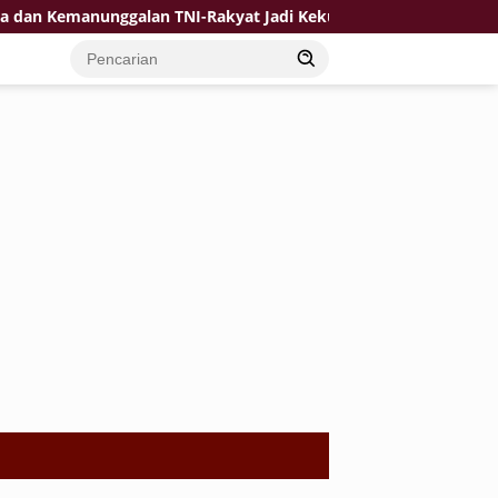
alan TNI-Rakyat Jadi Kekuatan TMMD di Desa Bulu Lor
A