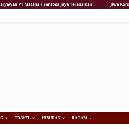
ari Sentosa Jaya Terabaikan
Jiwa Korsa dan Kemanungg
NG
TRAVEL
HIBURAN
RAGAM