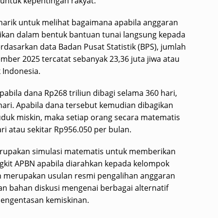
untuk kepentingan rakyat.
narik untuk melihat bagaimana apabila anggaran
asikan dalam bentuk bantuan tunai langsung kepada
rdasarkan data Badan Pusat Statistik (BPS), jumlah
ber 2025 tercatat sebanyak 23,36 juta jiwa atau
 Indonesia.
bila dana Rp268 triliun dibagi selama 360 hari,
 hari. Apabila dana tersebut kemudian dibagikan
uduk miskin, maka setiap orang secara matematis
i atau sekitar Rp956.050 per bulan.
rupakan simulasi matematis untuk memberikan
kit APBN apabila diarahkan kepada kelompok
an merupakan usulan resmi pengalihan anggaran
an bahan diskusi mengenai berbagai alternatif
engentasan kemiskinan.