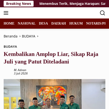
Langsung
sa Depan
Breaking News
Menembus Terik, Menjaga Harapan: Satgas TM
ke
konten
HOME
NASIONAL
DESA
DAERAH
HUKUM
NOTARIS/PPA
Beranda
BUDAYA
BUDAYA
Kembalikan Amplop Liar, Sikap Raja
Juli yang Patut Diteladani
M. Adnan
3 Juli 2026