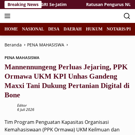
Langsung
uruan Tinggi PGRI Se-Jatim
Breaking News
Ratusan Pengurus NU Dukun
ke
konten
HOME
NASIONAL
DESA
DAERAH
HUKUM
NOTARIS/PPA
Beranda
PENA MAHASISWA
PENA MAHASISWA
Mannennungeng Perluas Jejaring, PPK
Ormawa UKM KPI Unhas Gandeng
Maxxi Tani Dukung Pertanian Digital di
Bone
Editor
6 Juli 2026
Tim Program Penguatan Kapasitas Organisasi
Kemahasiswaan (PPK Ormawa) UKM Keilmuan dan