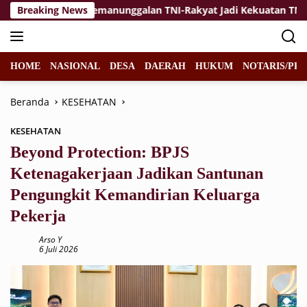
Langsung
rsa dan Kemanunggalan TNI-Rakyat Jadi Kekuatan TMMD di Desa 
Breaking News
ke
konten
HOME
NASIONAL
DESA
DAERAH
HUKUM
NOTARIS/PPA
Beranda
KESEHATAN
KESEHATAN
Beyond Protection: BPJS
Ketenagakerjaan Jadikan Santunan
Pengungkit Kemandirian Keluarga
Pekerja
Arso Y
6 Juli 2026