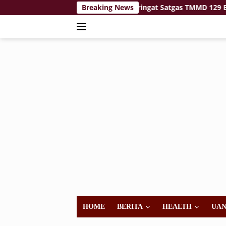
Langsung
 pada Terik: Ketika Keringat Satgas TMMD 129 Bojonegoro dan
Breaking News
ke
konten
HOME
BERITA
HEALTH
UA