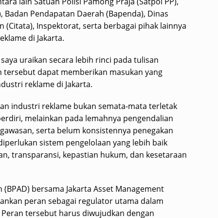
tara lain Satuan Polisi Pamong Praja (Satpol PP),
), Badan Pendapatan Daerah (Bapenda), Dinas
(Citata), Inspektorat, serta berbagai pihak lainnya
klame di Jakarta.
aya uraikan secara lebih rinci pada tulisan
n tersebut dapat memberikan masukan yang
ndustri reklame di Jakarta.
an industri reklame bukan semata-mata terletak
erdiri, melainkan pada lemahnya pengendalian
ngawasan, serta belum konsistennya penegakan
 diperlukan sistem pengelolaan yang lebih baik
n, transparansi, kepastian hukum, dan kesetaraan
ah (BPAD) bersama Jakarta Asset Management
lankan peran sebagai regulator utama dalam
. Peran tersebut harus diwujudkan dengan