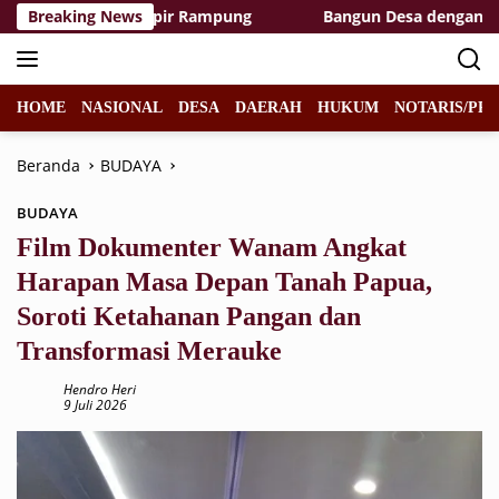
Langsung
ea TMMD Hampir Rampung
Breaking News
Bangun Desa dengan Hati, TMM
ke
konten
HOME
NASIONAL
DESA
DAERAH
HUKUM
NOTARIS/PPA
Beranda
BUDAYA
BUDAYA
Film Dokumenter Wanam Angkat
Harapan Masa Depan Tanah Papua,
Soroti Ketahanan Pangan dan
Transformasi Merauke
Hendro Heri
9 Juli 2026