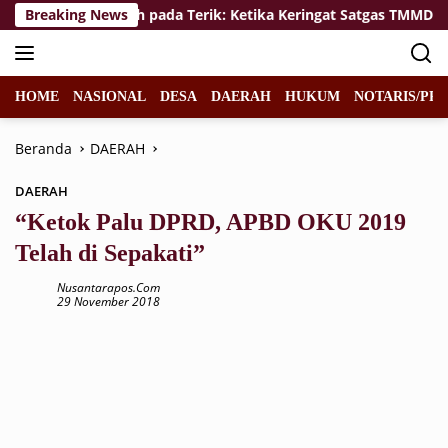
Langsung
nolak Menyerah pada Terik: Ketika Keringat Satgas TMMD 129 
Breaking News
ke
konten
HOME
NASIONAL
DESA
DAERAH
HUKUM
NOTARIS/PPA
Beranda
DAERAH
DAERAH
“Ketok Palu DPRD, APBD OKU 2019
Telah di Sepakati”
Nusantarapos.com
29 November 2018