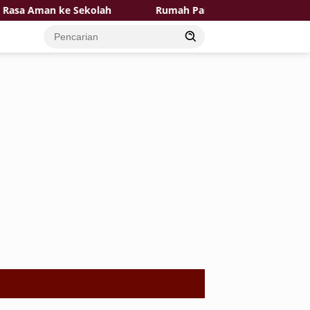
n ke Sekolah
Rumah Pak Toid Kian Layak Huni Pemasan