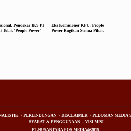
usional, Pendekar IKS PI
Eks Komisioner KPU: People
i Tolak ‘People Power’
Power Rugikan Semua Pihak
NALISTIK
PERLINDUNGAN
DISCLAIMER
PEDOMAN MEDIA S
SYARAT & PENGGUNAAN
VISI MISI
PT.NUSANTARA POS MEDIA@2015