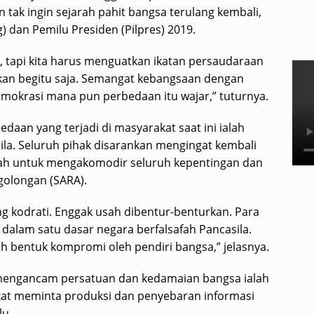
hun tak ingin sejarah pahit bangsa terulang kembali,
g) dan Pemilu Presiden (Pilpres) 2019.
, tapi kita harus menguatkan ikatan persaudaraan
rkan begitu saja. Semangat kebangsaan dengan
 demokrasi mana pun perbedaan itu wajar,” tuturnya.
aan yang terjadi di masyarakat saat ini ialah
ila. Seluruh pihak disarankan mengingat kembali
dah untuk mengakomodir seluruh kepentingan dan
golongan (SARA).
ng kodrati. Enggak usah dibentur-benturkan. Para
lam satu dasar negara berfalsafah Pancasila.
ah bentuk kompromi oleh pendiri bangsa,” jelasnya.
i mengancam persatuan dan kedamaian bangsa ialah
ukat meminta produksi dan penyebaran informasi
lu.