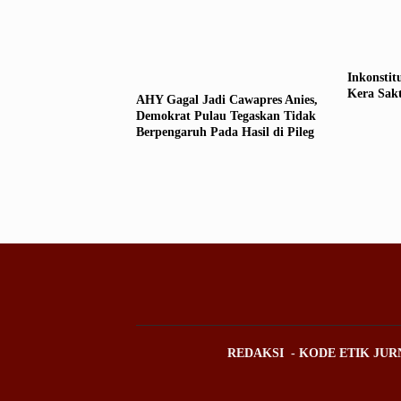
Inkonstit
Kera Sakt
AHY Gagal Jadi Cawapres Anies,
Demokrat Pulau Tegaskan Tidak
Berpengaruh Pada Hasil di Pileg
REDAKSI
KODE ETIK JUR