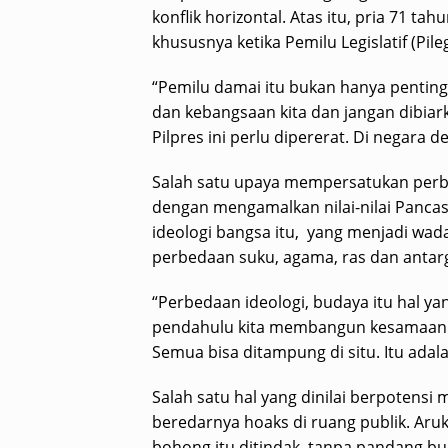
konflik horizontal. Atas itu, pria 71 ta
khususnya ketika Pemilu Legislatif (Pile
“Pemilu damai itu bukan hanya penting
dan kebangsaan kita dan jangan dibia
Pilpres ini perlu dipererat. Di negara
Salah satu upaya mempersatukan perbed
dengan mengamalkan nilai-nilai Pancas
ideologi bangsa itu, yang menjadi wa
perbedaan suku, agama, ras dan antar
“Perbedaan ideologi, budaya itu hal ya
pendahulu kita membangun kesamaan da
Semua bisa ditampung di situ. Itu adal
Salah satu hal yang dinilai berpotens
beredarnya hoaks di ruang publik. Ar
bohong itu ditindak, tanpa pandang bu