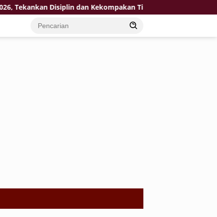
ekankan Disiplin dan Kekompakan Tim
KPP Pratama Tuban