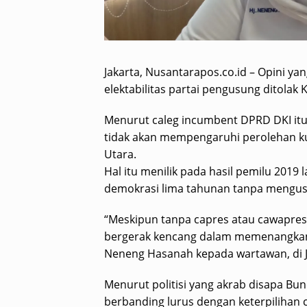
Jakarta, Nusantarapos.co.id – Opini y
elektabilitas partai pengusung ditola
Menurut caleg incumbent DPRD DKI itu, 
tidak akan mempengaruhi perolehan kur
Utara.
Hal itu menilik pada hasil pemilu 2019 
demokrasi lima tahunan tanpa mengusu
“Meskipun tanpa capres atau cawapres i
bergerak kencang dalam memenangkan p
Neneng Hasanah kepada wartawan, di Ja
Menurut politisi yang akrab disapa Bun
berbanding lurus dengan keterpilihan c