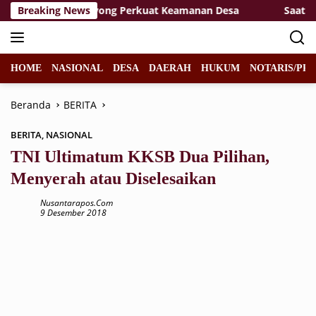
Langsung
ngat Gotong Royong Perkuat Keamanan Desa
Breaking News
Saatnya Pr
ke
konten
HOME
NASIONAL
DESA
DAERAH
HUKUM
NOTARIS/PPA
Beranda
BERITA
BERITA
,
NASIONAL
TNI Ultimatum KKSB Dua Pilihan,
Menyerah atau Diselesaikan
Nusantarapos.com
9 Desember 2018