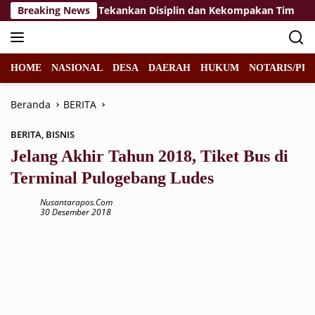
Langsung
 Paskibraka 2026, Tekankan Disiplin dan Kekompakan Tim
Breaking News
ke
konten
HOME
NASIONAL
DESA
DAERAH
HUKUM
NOTARIS/PPA
Beranda
BERITA
BERITA
,
BISNIS
Jelang Akhir Tahun 2018, Tiket Bus di
Terminal Pulogebang Ludes
Nusantarapos.com
30 Desember 2018