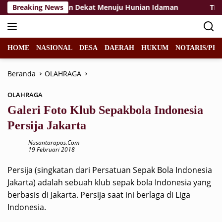
Langsung
Bapak Ladi Semakin Dekat Menuju Hunian Idaman
Breaking News
TMMD 
ke
konten
HOME
NASIONAL
DESA
DAERAH
HUKUM
NOTARIS/PPA
Beranda
OLAHRAGA
OLAHRAGA
Galeri Foto Klub Sepakbola Indonesia
Persija Jakarta
Nusantarapos.com
19 Februari 2018
Persija (singkatan dari Persatuan Sepak Bola Indonesia
Jakarta) adalah sebuah klub sepak bola Indonesia yang
berbasis di Jakarta. Persija saat ini berlaga di Liga
Indonesia.