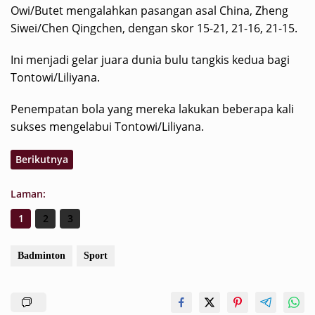
Owi/Butet mengalahkan pasangan asal China, Zheng
Siwei/Chen Qingchen, dengan skor 15-21, 21-16, 21-15.
Ini menjadi gelar juara dunia bulu tangkis kedua bagi
Tontowi/Liliyana.
Penempatan bola yang mereka lakukan beberapa kali
sukses mengelabui Tontowi/Liliyana.
Berikutnya
Laman:
1
2
3
Badminton
Sport