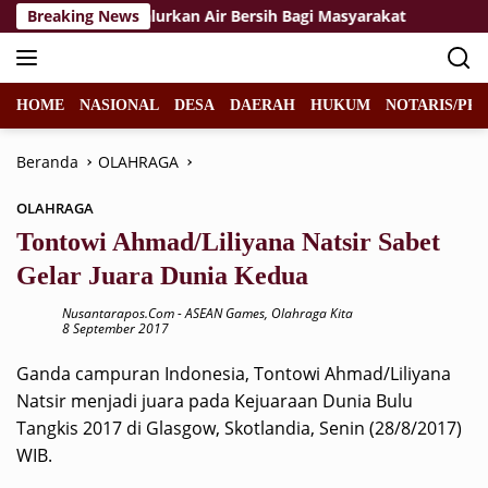
Langsung
2/Mangkalihat Salurkan Air Bersih Bagi Masyarakat
Breaking News
Feli
ke
konten
HOME
NASIONAL
DESA
DAERAH
HUKUM
NOTARIS/PPA
Beranda
OLAHRAGA
OLAHRAGA
Tontowi Ahmad/Liliyana Natsir Sabet
Gelar Juara Dunia Kedua
Nusantarapos.com
-
ASEAN Games
,
Olahraga Kita
8 September 2017
Ganda campuran Indonesia, Tontowi Ahmad/Liliyana
Natsir menjadi juara pada Kejuaraan Dunia Bulu
Tangkis 2017 di Glasgow, Skotlandia, Senin (28/8/2017)
WIB.