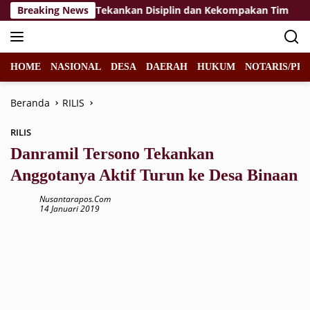
Langsung
Paskibraka 2026, Tekankan Disiplin dan Kekompakan Tim
Breaking News
ke
konten
HOME
NASIONAL
DESA
DAERAH
HUKUM
NOTARIS/PPA
Beranda
RILIS
RILIS
Danramil Tersono Tekankan
Anggotanya Aktif Turun ke Desa Binaan
Nusantarapos.com
14 Januari 2019