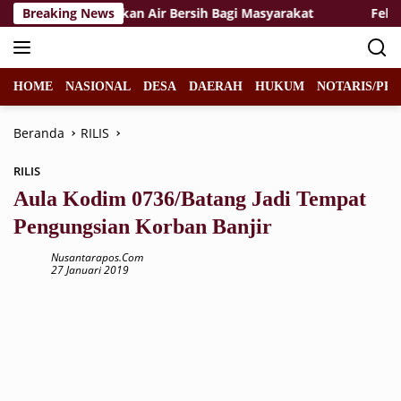
Langsung
ngkalihat Salurkan Air Bersih Bagi Masyarakat
Breaking News
Felicia J
ke
konten
HOME
NASIONAL
DESA
DAERAH
HUKUM
NOTARIS/PPA
Beranda
RILIS
RILIS
Aula Kodim 0736/Batang Jadi Tempat
Pengungsian Korban Banjir
Nusantarapos.com
27 Januari 2019