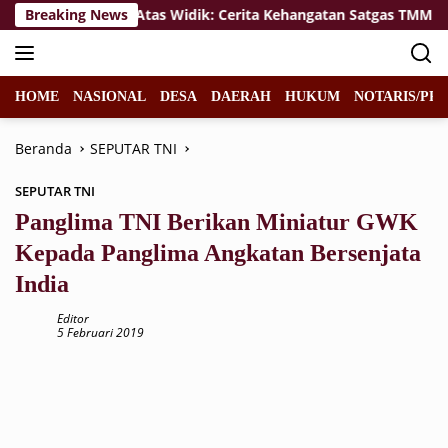
Langsung
nunggalan di Atas Widik: Cerita Kehangatan Satgas TMMD 129 
Breaking News
ke
konten
HOME
NASIONAL
DESA
DAERAH
HUKUM
NOTARIS/PPA
Beranda
SEPUTAR TNI
SEPUTAR TNI
Panglima TNI Berikan Miniatur GWK
Kepada Panglima Angkatan Bersenjata
India
Editor
5 Februari 2019