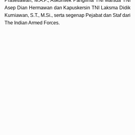
Prasetiawan, M.A.P., Askomlek Panglima TNI Marsda TNI
Asep Dian Hermawan dan Kapuskersin TNI Laksma Didik
Kurniawan, S.T., M.Si., serta segenap Pejabat dan Staf dari
The Indian Armed Forces.