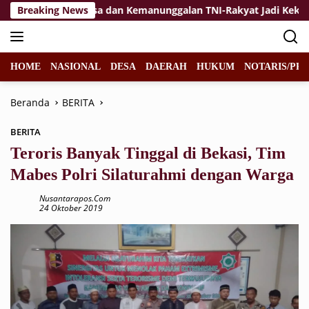
Langsung
Breaking News
Jiwa Korsa dan Kemanunggalan TNI-Rakyat Jadi Kekuatan TM
ke
konten
HOME
NASIONAL
DESA
DAERAH
HUKUM
NOTARIS/PPA
Beranda
BERITA
BERITA
Teroris Banyak Tinggal di Bekasi, Tim
Mabes Polri Silaturahmi dengan Warga
Nusantarapos.com
24 Oktober 2019