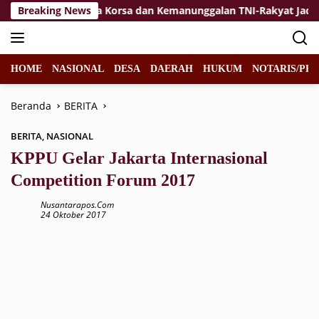
Langsung
kan
Breaking News
Jiwa Korsa dan Kemanunggalan TNI-Rakyat Jadi Kek
ke
konten
HOME
NASIONAL
DESA
DAERAH
HUKUM
NOTARIS/PPA
Beranda
BERITA
BERITA
,
NASIONAL
KPPU Gelar Jakarta Internasional
Competition Forum 2017
Nusantarapos.com
24 Oktober 2017